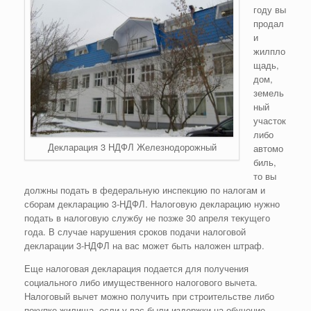
году вы
продал
и
жилпло
щадь,
дом,
земель
ный
участок
либо
Декларация 3 НДФЛ Железнодорожный
автомо
биль,
то вы
должны подать в федеральную инспекцию по налогам и
сборам декларацию 3-НДФЛ. Налоговую декларацию нужно
подать в налоговую службу не позже 30 апреля текущего
года. В случае нарушения сроков подачи налоговой
декларации 3-НДФЛ на вас может быть наложен штраф.
Еще налоговая декларация подается для получения
социального либо имущественного налогового вычета.
Налоговый вычет можно получить при строительстве либо
покупке жилища, если у вас были издержки на обучение