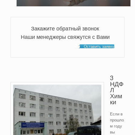
Закажите обратный звонок
Наши менеджеры свяжутся с Вами
Оставить заявку
3
НДФ
Л
Хим
ки
Если в
прошло
м году
вы