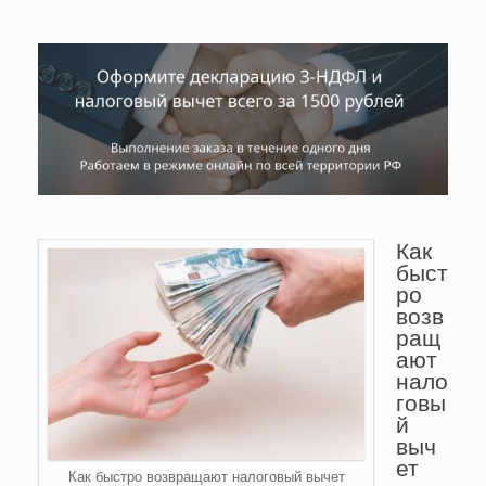
Как
быст
ро
возв
ращ
ают
нало
говы
й
выч
ет
Как быстро возвращают налоговый вычет