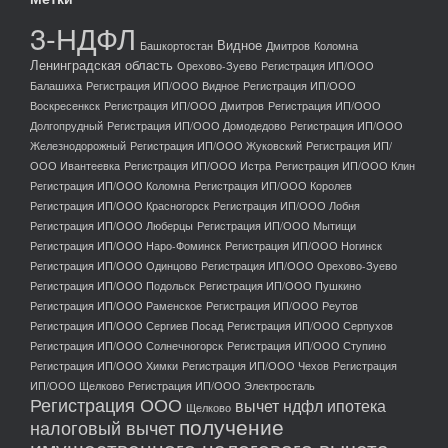
3-НДФЛ
Видное
Башкортостан
Дмитров
Коломна
Ленинградская область
Орехово-Зуево
Регистрация ИП/ООО
Балашиха
Регистрация ИП/ООО Видное
Регистрация ИП/ООО
Воскресенкск
Регистрация ИП/ООО Дмитров
Регистрация ИП/ООО
Долгопрудный
Регистрация ИП/ООО Домодедово
Регистрация ИП/ООО
Железнодорожный
Регистрация ИП/ООО Жуковский
Регистрация ИП/
ООО Ивантеевка
Регистрация ИП/ООО Истра
Регистрация ИП/ООО Клин
Регистрация ИП/ООО Коломна
Регистрация ИП/ООО Королев
Регистрация ИП/ООО Красногорск
Регистрация ИП/ООО Лобня
Регистрация ИП/ООО Люберцы
Регистрация ИП/ООО Мытищи
Регистрация ИП/ООО Наро-Фоминск
Регистрация ИП/ООО Ногинск
Регистрация ИП/ООО Одинцово
Регистрация ИП/ООО Орехово-Зуево
Регистрация ИП/ООО Подольск
Регистрация ИП/ООО Пушкино
Регистрация ИП/ООО Раменское
Регистрация ИП/ООО Реутов
Регистрация ИП/ООО Сергиев Посад
Регистрация ИП/ООО Серпухов
Регистрация ИП/ООО Солнечногорск
Регистрация ИП/ООО Ступино
Регистрация ИП/ООО Химки
Регистрация ИП/ООО Чехов
Регистрация
ИП/ООО Щелково
Регистрация ИП/ООО Электросталь
Регистрация ООО
вычет ндфл ипотека
Щелково
получение
налоговый вычет