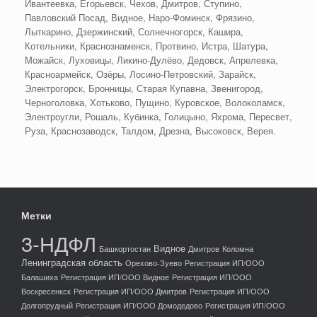
Ивантеевка, Егорьевск, Чехов, Дмитров, Ступино,
Павловский Посад, Видное, Наро-Фоминск, Фрязино,
Лыткарино, Дзержинский, Солнечногорск, Кашира,
Котельники, Краснознаменск, Протвино, Истра, Шатура,
Можайск, Луховицы, Ликино-Дулёво, Дедовск, Апрелевка,
Красноармейск, Озёры, Лосино-Петровский, Зарайск,
Электрогорск, Бронницы, Старая Купавна, Звенигород,
Черноголовка, Хотьково, Пущино, Куровское, Волоколамск,
Электроугли, Рошаль, Кубинка, Голицыно, Яхрома, Пересвет,
Руза, Краснозаводск, Талдом, Дрезна, Высоковск, Верея.
Метки
3-НДФЛ
Видное
Башкортостан
Дмитров
Коломна
Ленинградская область
Орехово-Зуево
Регистрация ИП/ООО
Балашиха
Регистрация ИП/ООО Видное
Регистрация ИП/ООО
Воскресенкск
Регистрация ИП/ООО Дмитров
Регистрация ИП/ООО
Долгопрудный
Регистрация ИП/ООО Домодедово
Регистрация ИП/ООО