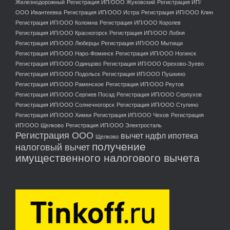
Железнодорожный
Регистрация ИП/ООО Жуковский
Регистрация ИП/
ООО Ивантеевка
Регистрация ИП/ООО Истра
Регистрация ИП/ООО Клин
Регистрация ИП/ООО Коломна
Регистрация ИП/ООО Королев
Регистрация ИП/ООО Красногорск
Регистрация ИП/ООО Лобня
Регистрация ИП/ООО Люберцы
Регистрация ИП/ООО Мытищи
Регистрация ИП/ООО Наро-Фоминск
Регистрация ИП/ООО Ногинск
Регистрация ИП/ООО Одинцово
Регистрация ИП/ООО Орехово-Зуево
Регистрация ИП/ООО Подольск
Регистрация ИП/ООО Пушкино
Регистрация ИП/ООО Раменское
Регистрация ИП/ООО Реутов
Регистрация ИП/ООО Сергиев Посад
Регистрация ИП/ООО Серпухов
Регистрация ИП/ООО Солнечногорск
Регистрация ИП/ООО Ступино
Регистрация ИП/ООО Химки
Регистрация ИП/ООО Чехов
Регистрация
ИП/ООО Щелково
Регистрация ИП/ООО Электросталь
Регистрация ООО
вычет ндфл ипотека
Щелково
получение
налоговый вычет
имущественного налогового вычета