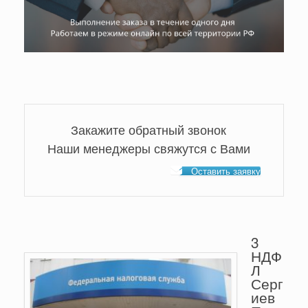
Закажите обратный звонок
Наши менеджеры свяжутся с Вами
Оставить заявку
3
НДФ
Л
Серг
иев