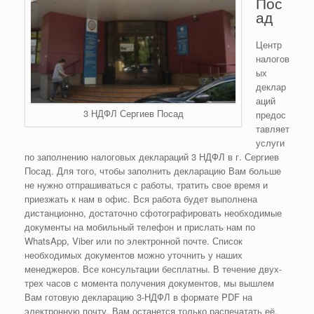
Пос
ад
Центр
налогов
ых
деклар
аций
3 НДФЛ Сергиев Посад
предос
тавляет
услуги
по заполнению налоговых деклараций 3 НДФЛ в г. Сергиев
Посад. Для того, чтобы заполнить декларацию Вам больше
не нужно отпрашиваться с работы, тратить свое время и
приезжать к нам в офис. Вся работа будет выполнена
дистанционно, достаточно сфотографировать необходимые
документы на мобильный телефон и прислать нам по
WhatsApp, Viber или по электронной почте. Список
необходимых документов можно уточнить у наших
менеджеров. Все консультации бесплатны. В течение двух-
трех часов с момента получения документов, мы вышлем
Вам готовую декларацию 3-НДФЛ в формате PDF на
электронную почту. Вам останется только распечатать её,