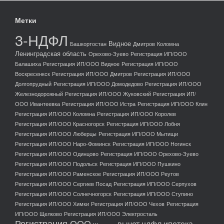
Метки
3-НДФЛ
Видное
Башкортостан
Дмитров
Коломна
Ленинградская область
Орехово-Зуево
Регистрация ИП/ООО
Балашиха
Регистрация ИП/ООО Видное
Регистрация ИП/ООО
Воскресенкск
Регистрация ИП/ООО Дмитров
Регистрация ИП/ООО
Долгопрудный
Регистрация ИП/ООО Домодедово
Регистрация ИП/ООО
Железнодорожный
Регистрация ИП/ООО Жуковский
Регистрация ИП/
ООО Ивантеевка
Регистрация ИП/ООО Истра
Регистрация ИП/ООО Клин
Регистрация ИП/ООО Коломна
Регистрация ИП/ООО Королев
Регистрация ИП/ООО Красногорск
Регистрация ИП/ООО Лобня
Регистрация ИП/ООО Люберцы
Регистрация ИП/ООО Мытищи
Регистрация ИП/ООО Наро-Фоминск
Регистрация ИП/ООО Ногинск
Регистрация ИП/ООО Одинцово
Регистрация ИП/ООО Орехово-Зуево
Регистрация ИП/ООО Подольск
Регистрация ИП/ООО Пушкино
Регистрация ИП/ООО Раменское
Регистрация ИП/ООО Реутов
Регистрация ИП/ООО Сергиев Посад
Регистрация ИП/ООО Серпухов
Регистрация ИП/ООО Солнечногорск
Регистрация ИП/ООО Ступино
Регистрация ИП/ООО Химки
Регистрация ИП/ООО Чехов
Регистрация
ИП/ООО Щелково
Регистрация ИП/ООО Электросталь
Регистрация ООО
вычет ндфл ипотека