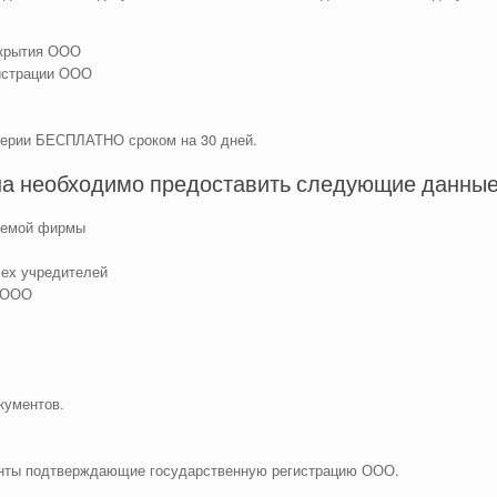
ткрытия ООО
истрации ООО
терии БЕСПЛАТНО сроком на 30 дней.
на необходимо предоставить следующие данные
руемой фирмы
сех учредителей
я ООО
кументов.
енты подтверждающие государственную регистрацию ООО.