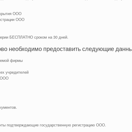
ткрытия ООО
истрации ООО
терии БЕСПЛАТНО сроком на 30 дней.
ово необходимо предоставить следующие данны
руемой фирмы
сех учредителей
я ООО
кументов.
енты подтверждающие государственную регистрацию ООО.