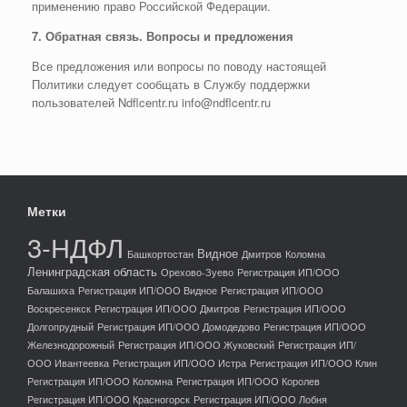
применению право Российской Федерации.
7. Обратная связь. Вопросы и предложения
Все предложения или вопросы по поводу настоящей
Политики следует сообщать в Службу поддержки
пользователей Ndflcentr.ru info@ndflcentr.ru
Метки
3-НДФЛ
Видное
Башкортостан
Дмитров
Коломна
Ленинградская область
Орехово-Зуево
Регистрация ИП/ООО
Балашиха
Регистрация ИП/ООО Видное
Регистрация ИП/ООО
Воскресенкск
Регистрация ИП/ООО Дмитров
Регистрация ИП/ООО
Долгопрудный
Регистрация ИП/ООО Домодедово
Регистрация ИП/ООО
Железнодорожный
Регистрация ИП/ООО Жуковский
Регистрация ИП/
ООО Ивантеевка
Регистрация ИП/ООО Истра
Регистрация ИП/ООО Клин
Регистрация ИП/ООО Коломна
Регистрация ИП/ООО Королев
Регистрация ИП/ООО Красногорск
Регистрация ИП/ООО Лобня