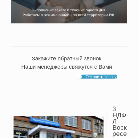
Закажите обратный звонок
Наши менеджеры свяжутся с Вами
Оставить заявку
3
НДФ
Л
Воск
ресе