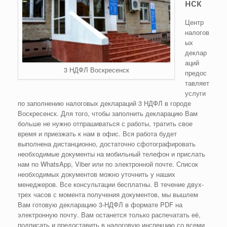
нск
Центр
налогов
ых
деклар
аций
3 НДФЛ Воскресенск
предос
тавляет
услуги
по заполнению налоговых деклараций 3 НДФЛ в городе
Воскресенск. Для того, чтобы заполнить декларацию Вам
больше не нужно отпрашиваться с работы, тратить свое
время и приезжать к нам в офис. Вся работа будет
выполнена дистанционно, достаточно сфотографировать
необходимые документы на мобильный телефон и прислать
нам по WhatsApp, Viber или по электронной почте. Список
необходимых документов можно уточнить у наших
менеджеров. Все консультации бесплатны. В течение двух-
трех часов с момента получения документов, мы вышлем
Вам готовую декларацию 3-НДФЛ в формате PDF на
электронную почту. Вам останется только распечатать её,
подписать и предоставить в налоговую инспекцию со всеми