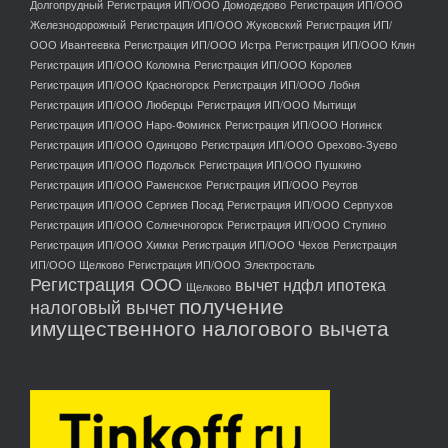
Долгопрудный
Регистрация ИП/ООО Домодедово
Регистрация ИП/ООО
Железнодорожный
Регистрация ИП/ООО Жуковский
Регистрация ИП/
ООО Ивантеевка
Регистрация ИП/ООО Истра
Регистрация ИП/ООО Клин
Регистрация ИП/ООО Коломна
Регистрация ИП/ООО Королев
Регистрация ИП/ООО Красногорск
Регистрация ИП/ООО Лобня
Регистрация ИП/ООО Люберцы
Регистрация ИП/ООО Мытищи
Регистрация ИП/ООО Наро-Фоминск
Регистрация ИП/ООО Ногинск
Регистрация ИП/ООО Одинцово
Регистрация ИП/ООО Орехово-Зуево
Регистрация ИП/ООО Подольск
Регистрация ИП/ООО Пушкино
Регистрация ИП/ООО Раменское
Регистрация ИП/ООО Реутов
Регистрация ИП/ООО Сергиев Посад
Регистрация ИП/ООО Серпухов
Регистрация ИП/ООО Солнечногорск
Регистрация ИП/ООО Ступино
Регистрация ИП/ООО Химки
Регистрация ИП/ООО Чехов
Регистрация
ИП/ООО Щелково
Регистрация ИП/ООО Электросталь
Регистрация ООО
вычет ндфл ипотека
Щелково
получение
налоговый вычет
имущественного налогового вычета