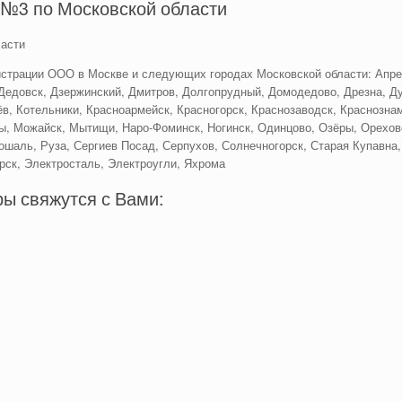
№3 по Московской области
асти
страции ООО в Москве и следующих городах Московской области: Апре
Дедовск, Дзержинский, Дмитров, Долгопрудный, Домодедово, Дрезна, Ду
в, Котельники, Красноармейск, Красногорск, Краснозаводск, Краснознам
ы, Можайск, Мытищи, Наро-Фоминск, Ногинск, Одинцово, Озёры, Орехово
ошаль, Руза, Сергиев Посад, Серпухов, Солнечногорск, Старая Купавна,
рск, Электросталь, Электроугли, Яхрома
ы свяжутся с Вами: