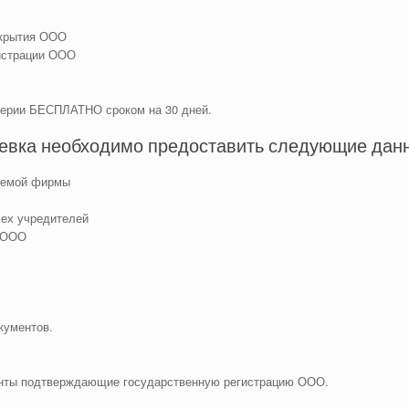
ткрытия ООО
истрации ООО
терии БЕСПЛАТНО сроком на 30 дней.
еевка необходимо предоставить следующие дан
руемой фирмы
сех учредителей
я ООО
кументов.
енты подтверждающие государственную регистрацию ООО.