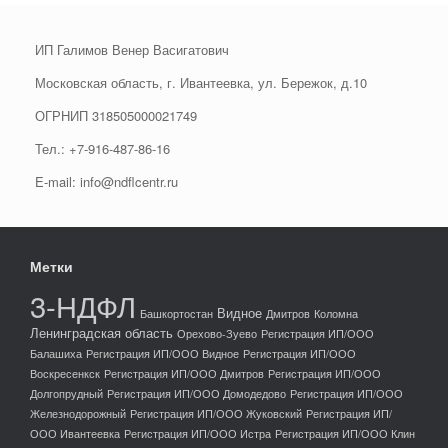
ИП Галимов Венер Васигатович
Московская область, г. Ивантеевка, ул. Бережок, д.10
ОГРНИП
318505000021749
Тел.: +7-916-487-86-16
E-mail: info@ndflcentr.ru
Метки
3-НДФЛ
Видное
Башкортостан
Дмитров
Коломна
Ленинградская область
Орехово-Зуево
Регистрация ИП/ООО
Балашиха
Регистрация ИП/ООО Видное
Регистрация ИП/ООО
Воскресенкск
Регистрация ИП/ООО Дмитров
Регистрация ИП/ООО
Долгопрудный
Регистрация ИП/ООО Домодедово
Регистрация ИП/ООО
Железнодорожный
Регистрация ИП/ООО Жуковский
Регистрация ИП/
ООО Ивантеевка
Регистрация ИП/ООО Истра
Регистрация ИП/ООО Клин