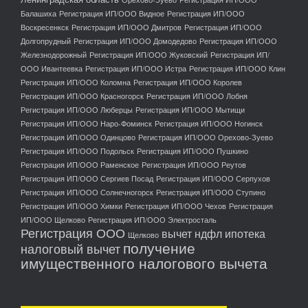
Балашиха
Регистрация ИП/ООО Видное
Регистрация ИП/ООО
Воскресенкск
Регистрация ИП/ООО Дмитров
Регистрация ИП/ООО
Долгопрудный
Регистрация ИП/ООО Домодедово
Регистрация ИП/ООО
Железнодорожный
Регистрация ИП/ООО Жуковский
Регистрация ИП/
ООО Ивантеевка
Регистрация ИП/ООО Истра
Регистрация ИП/ООО Клин
Регистрация ИП/ООО Коломна
Регистрация ИП/ООО Королев
Регистрация ИП/ООО Красногорск
Регистрация ИП/ООО Лобня
Регистрация ИП/ООО Люберцы
Регистрация ИП/ООО Мытищи
Регистрация ИП/ООО Наро-Фоминск
Регистрация ИП/ООО Ногинск
Регистрация ИП/ООО Одинцово
Регистрация ИП/ООО Орехово-Зуево
Регистрация ИП/ООО Подольск
Регистрация ИП/ООО Пушкино
Регистрация ИП/ООО Раменское
Регистрация ИП/ООО Реутов
Регистрация ИП/ООО Сергиев Посад
Регистрация ИП/ООО Серпухов
Регистрация ИП/ООО Солнечногорск
Регистрация ИП/ООО Ступино
Регистрация ИП/ООО Химки
Регистрация ИП/ООО Чехов
Регистрация
ИП/ООО Щелково
Регистрация ИП/ООО Электросталь
Регистрация ООО
вычет ндфл ипотека
Щелково
получение
налоговый вычет
имущественного налогового вычета