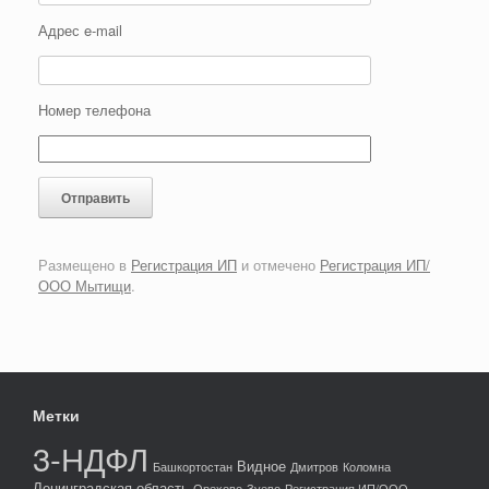
Адрес e-mail
Номер телефона
Размещено в
Регистрация ИП
и отмечено
Регистрация ИП/
ООО Мытищи
.
Метки
3-НДФЛ
Видное
Башкортостан
Дмитров
Коломна
Ленинградская область
Орехово-Зуево
Регистрация ИП/ООО