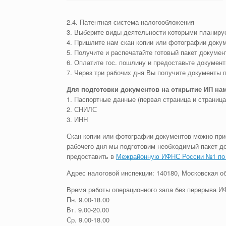
2.4. Патентная система налогообложения
3. Выберите виды деятельности которыми планир
4. Пришлите нам скан копии или фотографии доку
5. Получите и распечатайте готовый пакет докумен
6. Оплатите гос. пошлину и предоставьте докумен
7. Через три рабочих дня Вы получите документы
Для подготовки документов на открытие ИП на
1. Паспортные данные (первая страница и страница
2. СНИЛС
3. ИНН
Скан копии или фотографии документов можно присла
рабочего дня мы подготовим необходимый пакет д
предоставить в
Межрайонную ИФНС России №1 по 
Адрес налоговой инспекции: 140180, Московская обл
Время работы операционного зала без перерыва И
Пн. 9.00-18.00
Вт. 9.00-20.00
Ср. 9.00-18.00