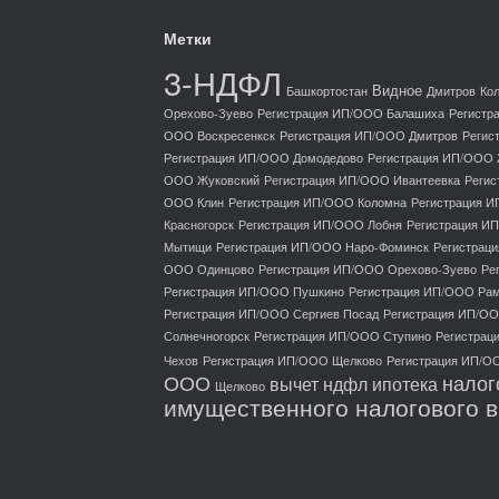
Метки
3-НДФЛ
Видное
Башкортостан
Дмитров
Ко
Орехово-Зуево
Регистрация ИП/ООО Балашиха
Регистр
ООО Воскресенкск
Регистрация ИП/ООО Дмитров
Регис
Регистрация ИП/ООО Домодедово
Регистрация ИП/ООО
ООО Жуковский
Регистрация ИП/ООО Ивантеевка
Регис
ООО Клин
Регистрация ИП/ООО Коломна
Регистрация И
Красногорск
Регистрация ИП/ООО Лобня
Регистрация И
Мытищи
Регистрация ИП/ООО Наро-Фоминск
Регистрац
ООО Одинцово
Регистрация ИП/ООО Орехово-Зуево
Ре
Регистрация ИП/ООО Пушкино
Регистрация ИП/ООО Ра
Регистрация ИП/ООО Сергиев Посад
Регистрация ИП/О
Солнечногорск
Регистрация ИП/ООО Ступино
Регистрац
Чехов
Регистрация ИП/ООО Щелково
Регистрация ИП/О
ООО
налог
вычет ндфл ипотека
Щелково
имущественного налогового 