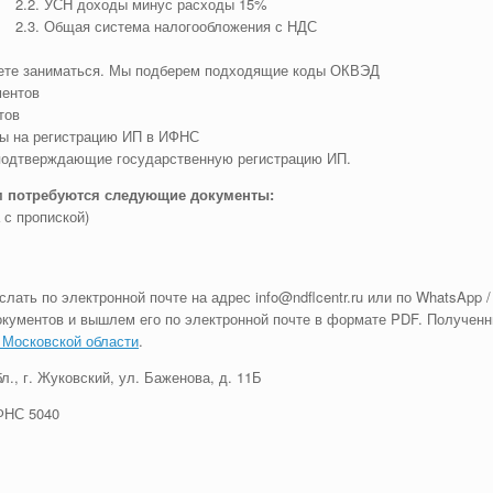
2.2. УСН доходы минус расходы 15%
2.3. Общая система налогообложения с НДС
уете заниматься. Мы подберем подходящие коды ОКВЭД
ментов
тов
ты на регистрацию ИП в ИФНС
 подтверждающие государственную регистрацию ИП.
м потребуются следующие документы:
 с пропиской)
ть по электронной почте на адрес info@ndflcentr.ru или по WhatsApp / 
окументов и вышлем его по электронной почте в формате PDF. Полученн
Московской области
.
., г. Жуковский, ул. Баженова, д. 11Б
ФНС 5040