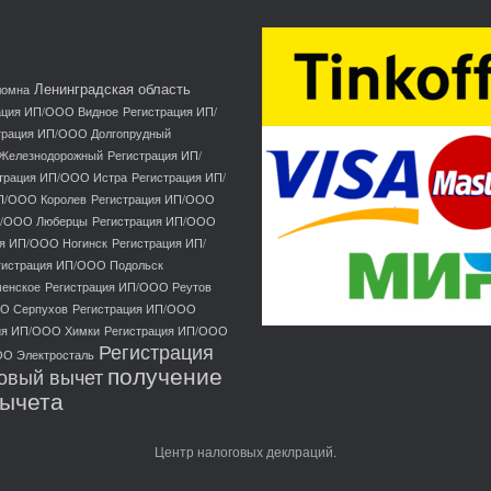
Ленинградская область
ломна
ация ИП/ООО Видное
Регистрация ИП/
трация ИП/ООО Долгопрудный
 Железнодорожный
Регистрация ИП/
трация ИП/ООО Истра
Регистрация ИП/
П/ООО Королев
Регистрация ИП/ООО
П/ООО Люберцы
Регистрация ИП/ООО
ия ИП/ООО Ногинск
Регистрация ИП/
гистрация ИП/ООО Подольск
менское
Регистрация ИП/ООО Реутов
ОО Серпухов
Регистрация ИП/ООО
ия ИП/ООО Химки
Регистрация ИП/ООО
Регистрация
ОО Электросталь
получение
овый вычет
вычета
Центр налоговых деклраций.