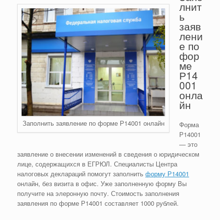
лнит
ь
заяв
лени
е по
фор
ме
Р14
001
онла
йн
Заполнить заявление по форме Р14001 онлайн
Форма
Р14001
— это
заявление о внесении изменений в сведения о юридическом
лице, содержащихся в ЕГРЮЛ. Специалисты Центра
налоговых деклараций помогут заполнить
форму Р14001
онлайн, без визита в офис. Уже заполненную форму Вы
получите на элеронную почту. Стоимость заполнения
заявления по форме Р14001 составляет 1000 рублей.