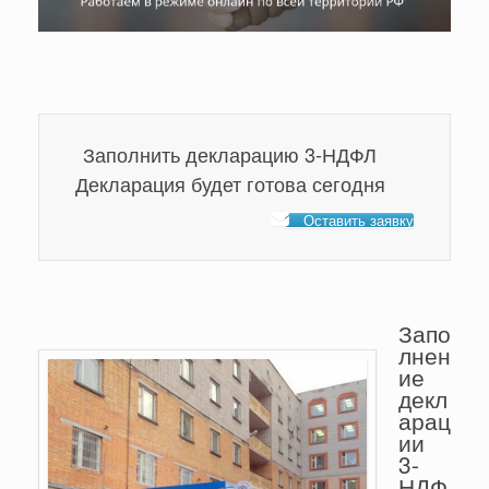
Заполнить декларацию 3-НДФЛ
Декларация будет готова сегодня
Оставить заявку
Запо
лнен
ие
декл
арац
ии
3-
НДФ