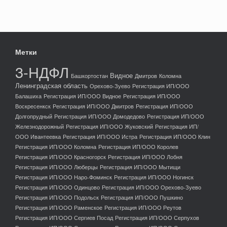
Метки
3-НДФЛ
Видное
Башкортостан
Дмитров
Коломна
Ленинградская область
Орехово-Зуево
Регистрация ИП/ООО
Балашиха
Регистрация ИП/ООО Видное
Регистрация ИП/ООО
Воскресенкск
Регистрация ИП/ООО Дмитров
Регистрация ИП/ООО
Долгопрудный
Регистрация ИП/ООО Домодедово
Регистрация ИП/ООО
Железнодорожный
Регистрация ИП/ООО Жуковский
Регистрация ИП/
ООО Ивантеевка
Регистрация ИП/ООО Истра
Регистрация ИП/ООО Клин
Регистрация ИП/ООО Коломна
Регистрация ИП/ООО Королев
Регистрация ИП/ООО Красногорск
Регистрация ИП/ООО Лобня
Регистрация ИП/ООО Люберцы
Регистрация ИП/ООО Мытищи
Регистрация ИП/ООО Наро-Фоминск
Регистрация ИП/ООО Ногинск
Регистрация ИП/ООО Одинцово
Регистрация ИП/ООО Орехово-Зуево
Регистрация ИП/ООО Подольск
Регистрация ИП/ООО Пушкино
Регистрация ИП/ООО Раменское
Регистрация ИП/ООО Реутов
Регистрация ИП/ООО Сергиев Посад
Регистрация ИП/ООО Серпухов