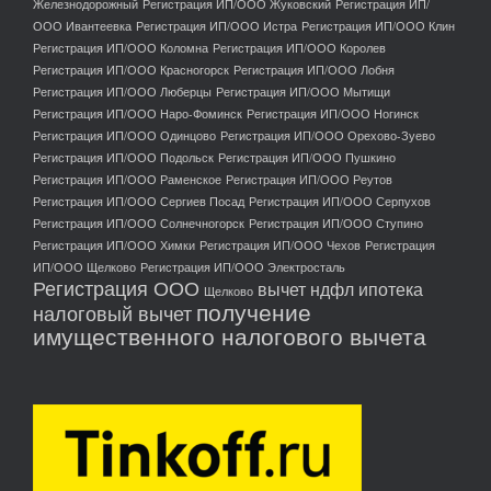
Железнодорожный
Регистрация ИП/ООО Жуковский
Регистрация ИП/
ООО Ивантеевка
Регистрация ИП/ООО Истра
Регистрация ИП/ООО Клин
Регистрация ИП/ООО Коломна
Регистрация ИП/ООО Королев
Регистрация ИП/ООО Красногорск
Регистрация ИП/ООО Лобня
Регистрация ИП/ООО Люберцы
Регистрация ИП/ООО Мытищи
Регистрация ИП/ООО Наро-Фоминск
Регистрация ИП/ООО Ногинск
Регистрация ИП/ООО Одинцово
Регистрация ИП/ООО Орехово-Зуево
Регистрация ИП/ООО Подольск
Регистрация ИП/ООО Пушкино
Регистрация ИП/ООО Раменское
Регистрация ИП/ООО Реутов
Регистрация ИП/ООО Сергиев Посад
Регистрация ИП/ООО Серпухов
Регистрация ИП/ООО Солнечногорск
Регистрация ИП/ООО Ступино
Регистрация ИП/ООО Химки
Регистрация ИП/ООО Чехов
Регистрация
ИП/ООО Щелково
Регистрация ИП/ООО Электросталь
Регистрация ООО
вычет ндфл ипотека
Щелково
получение
налоговый вычет
имущественного налогового вычета