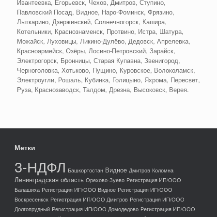
Ивантеевка, Егорьевск, Чехов, Дмитров, Ступино,
Павловский Посад, Видное, Наро-Фоминск, Фрязино,
Лыткарино, Дзержинский, Солнечногорск, Кашира,
Котельники, Краснознаменск, Протвино, Истра, Шатура,
Можайск, Луховицы, Ликино-Дулёво, Дедовск, Апрелевка,
Красноармейск, Озёры, Лосино-Петровский, Зарайск,
Электрогорск, Бронницы, Старая Купавна, Звенигород,
Черноголовка, Хотьково, Пущино, Куровское, Волоколамск,
Электроугли, Рошаль, Кубинка, Голицыно, Яхрома, Пересвет,
Руза, Краснозаводск, Талдом, Дрезна, Высоковск, Верея.
Метки
3-НДФЛ
Видное
Башкортостан
Дмитров
Коломна
Ленинградская область
Орехово-Зуево
Регистрация ИП/ООО
Балашиха
Регистрация ИП/ООО Видное
Регистрация ИП/ООО
Воскресенкск
Регистрация ИП/ООО Дмитров
Регистрация ИП/ООО
Долгопрудный
Регистрация ИП/ООО Домодедово
Регистрация ИП/ООО