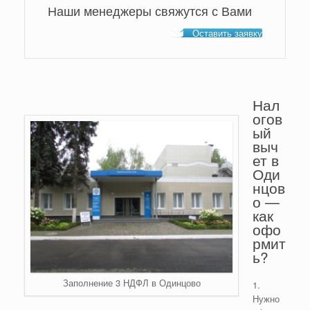
Наши менеджеры свяжутся с Вами
Оставить заявку
Нал
огов
ый
выч
ет в
Оди
нцов
о —
как
офо
рмит
ь?
Заполнение 3 НДФЛ в Одинцово
1.
Нужно