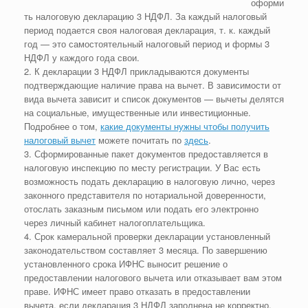
оформи
ть налоговую декларацию 3 НДФЛ. За каждый налоговый
период подается своя налоговая декларация, т. к. каждый
год — это самостоятельный налоговый период и формы 3
НДФЛ у каждого года свои.
2. К декларации 3 НДФЛ прикладываются документы
подтверждающие наличие права на вычет. В зависимости от
вида вычета зависит и список документов — вычеты делятся
на социальные, имущественные или инвестиционные.
Подробнее о том,
какие документы нужны чтобы получить
налоговый вычет
можете почитать по
здесь
.
3. Сформированные пакет документов предоставляется в
налоговую инспекцию по месту регистрации. У Вас есть
возможность подать декларацию в налоговую лично, через
законного представителя по нотариальной доверенности,
отослать заказным письмом или подать его электронно
через личный кабинет налогоплательщика.
4. Срок камеральной проверки декларации установленный
законодательством составляет 3 месяца. По завершению
установленного срока ИФНС выносит решение о
предоставлении налогового вычета или отказывает вам этом
праве. ИФНС имеет право отказать в предоставлении
вычета, если декларация 3 НДФЛ заполнена не корректно,