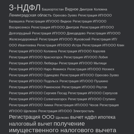
3-НДФЛ
Видное
Башкортостан
Дмитров
Коломна
Ленинградская область
Орехово-Зуево
Регистрация ИП/ООО
Балашиха
Регистрация ИП/ООО Видное
Регистрация ИП/ООО
Воскресенкск
Регистрация ИП/ООО Дмитров
Регистрация ИП/ООО
Долгопрудный
Регистрация ИП/ООО Домодедово
Регистрация ИП/ООО
Железнодорожный
Регистрация ИП/ООО Жуковский
Регистрация ИП/
ООО Ивантеевка
Регистрация ИП/ООО Истра
Регистрация ИП/ООО Клин
Регистрация ИП/ООО Коломна
Регистрация ИП/ООО Королев
Регистрация ИП/ООО Красногорск
Регистрация ИП/ООО Лобня
Регистрация ИП/ООО Люберцы
Регистрация ИП/ООО Мытищи
Регистрация ИП/ООО Наро-Фоминск
Регистрация ИП/ООО Ногинск
Регистрация ИП/ООО Одинцово
Регистрация ИП/ООО Орехово-Зуево
Регистрация ИП/ООО Подольск
Регистрация ИП/ООО Пушкино
Регистрация ИП/ООО Раменское
Регистрация ИП/ООО Реутов
Регистрация ИП/ООО Сергиев Посад
Регистрация ИП/ООО Серпухов
Регистрация ИП/ООО Солнечногорск
Регистрация ИП/ООО Ступино
Регистрация ИП/ООО Химки
Регистрация ИП/ООО Чехов
Регистрация
ИП/ООО Щелково
Регистрация ИП/ООО Электросталь
Регистрация ООО
вычет ндфл ипотека
Щелково
получение
налоговый вычет
имущественного налогового вычета