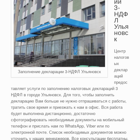
ии
3-
НДФ
Л
Улья
новс
к
Центр
налогов
ых
деклар
Заполнение декларации 3-НДФЛ Ульяновск
аций
предос
тавляет услуги по заполнению налоговых деклараций 3
НДФЛ в городе Ульяновск. Для того, чтобы заполнить
декларацию Вам больше не нужно отпрашиваться с работы,
тратить свое время и приезжать к нам в офис. Вся работа
будет выполнена дистанционно, достаточно
сфотографировать необходимые документы на мобильный
телефон и прислать нам по WhatsApp, Viber или по
электронной почте. Список необходимых документов можно
уточнить у наших менеджеров. Все консультации бесплатны.