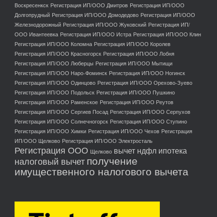
Воскресенкск
Регистрация ИП/ООО Дмитров
Регистрация ИП/ООО
Долгопрудный
Регистрация ИП/ООО Домодедово
Регистрация ИП/ООО
Железнодорожный
Регистрация ИП/ООО Жуковский
Регистрация ИП/
ООО Ивантеевка
Регистрация ИП/ООО Истра
Регистрация ИП/ООО Клин
Регистрация ИП/ООО Коломна
Регистрация ИП/ООО Королев
Регистрация ИП/ООО Красногорск
Регистрация ИП/ООО Лобня
Регистрация ИП/ООО Люберцы
Регистрация ИП/ООО Мытищи
Регистрация ИП/ООО Наро-Фоминск
Регистрация ИП/ООО Ногинск
Регистрация ИП/ООО Одинцово
Регистрация ИП/ООО Орехово-Зуево
Регистрация ИП/ООО Подольск
Регистрация ИП/ООО Пушкино
Регистрация ИП/ООО Раменское
Регистрация ИП/ООО Реутов
Регистрация ИП/ООО Сергиев Посад
Регистрация ИП/ООО Серпухов
Регистрация ИП/ООО Солнечногорск
Регистрация ИП/ООО Ступино
Регистрация ИП/ООО Химки
Регистрация ИП/ООО Чехов
Регистрация
ИП/ООО Щелково
Регистрация ИП/ООО Электросталь
Регистрация ООО
вычет ндфл ипотека
Щелково
получение
налоговый вычет
имущественного налогового вычета