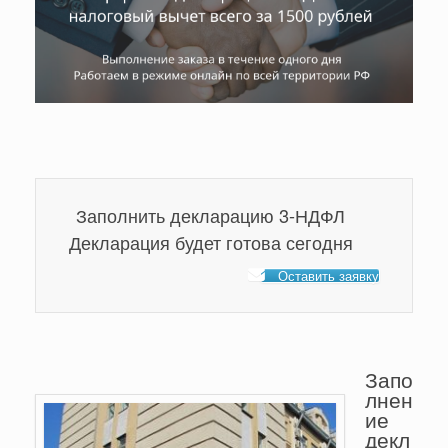
Заполнить декларацию 3-НДФЛ
Декларация будет готова сегодня
Оставить заявку
Запо
лнен
ие
декл