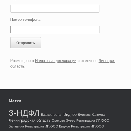
Номер телефона
Размещено в
Налоговые декларации
и отмечено
Липецкая
область
.
Метки
3-НДФЛ
Видное
Башкортостан
Дмитров
Коломна
Ленинградская область
Орехово-Зуево
Регистрация ИП/ООО
Балашиха
Регистрация ИП/ООО Видное
Регистрация ИП/ООО