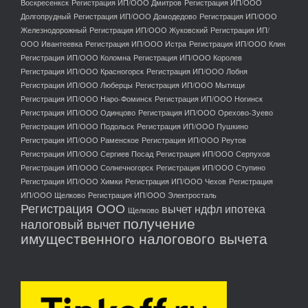
Воскресенкск
Регистрация ИП/ООО Дмитров
Регистрация ИП/ООО
Долгопрудный
Регистрация ИП/ООО Домодедово
Регистрация ИП/ООО
Железнодорожный
Регистрация ИП/ООО Жуковский
Регистрация ИП/
ООО Ивантеевка
Регистрация ИП/ООО Истра
Регистрация ИП/ООО Клин
Регистрация ИП/ООО Коломна
Регистрация ИП/ООО Королев
Регистрация ИП/ООО Красногорск
Регистрация ИП/ООО Лобня
Регистрация ИП/ООО Люберцы
Регистрация ИП/ООО Мытищи
Регистрация ИП/ООО Наро-Фоминск
Регистрация ИП/ООО Ногинск
Регистрация ИП/ООО Одинцово
Регистрация ИП/ООО Орехово-Зуево
Регистрация ИП/ООО Подольск
Регистрация ИП/ООО Пушкино
Регистрация ИП/ООО Раменское
Регистрация ИП/ООО Реутов
Регистрация ИП/ООО Сергиев Посад
Регистрация ИП/ООО Серпухов
Регистрация ИП/ООО Солнечногорск
Регистрация ИП/ООО Ступино
Регистрация ИП/ООО Химки
Регистрация ИП/ООО Чехов
Регистрация
ИП/ООО Щелково
Регистрация ИП/ООО Электросталь
Регистрация ООО
вычет ндфл ипотека
Щелково
получение
налоговый вычет
имущественного налогового вычета