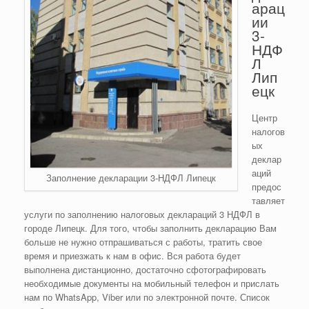
арац
ии
3-
НДФ
Л
Лип
ецк
Центр
налогов
ых
деклар
аций
Заполнение декларации 3-НДФЛ Липецк
предос
тавляет
услуги по заполнению налоговых деклараций 3 НДФЛ в
городе Липецк. Для того, чтобы заполнить декларацию Вам
больше не нужно отпрашиваться с работы, тратить свое
время и приезжать к нам в офис. Вся работа будет
выполнена дистанционно, достаточно сфотографировать
необходимые документы на мобильный телефон и прислать
нам по WhatsApp, Viber или по электронной почте. Список