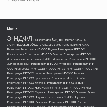
Ставропольский край
.
Метки
3-НДФЛ
Видное
Башкортостан
Дмитров
Коломна
Ленинградская область
Орехово-Зуево
Регистрация ИП/ООО
Балашиха
Регистрация ИП/ООО Видное
Регистрация ИП/ООО
Воскресенкск
Регистрация ИП/ООО Дмитров
Регистрация ИП/ООО
Долгопрудный
Регистрация ИП/ООО Домодедово
Регистрация ИП/ООО
Железнодорожный
Регистрация ИП/ООО Жуковский
Регистрация ИП/
ООО Ивантеевка
Регистрация ИП/ООО Истра
Регистрация ИП/ООО Клин
Регистрация ИП/ООО Коломна
Регистрация ИП/ООО Королев
Регистрация ИП/ООО Красногорск
Регистрация ИП/ООО Лобня
Регистрация ИП/ООО Люберцы
Регистрация ИП/ООО Мытищи
Регистрация ИП/ООО Наро-Фоминск
Регистрация ИП/ООО Ногинск
Регистрация ИП/ООО Одинцово
Регистрация ИП/ООО Орехово-Зуево
Регистрация ИП/ООО Подольск
Регистрация ИП/ООО Пушкино
Регистрация ИП/ООО Раменское
Регистрация ИП/ООО Реутов
Регистрация ИП/ООО Сергиев Посад
Регистрация ИП/ООО Серпухов