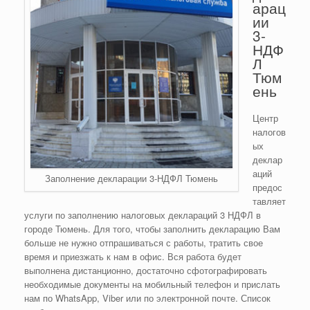
арац
ии
3-
НДФ
Л
Тюм
ень
Центр
налогов
ых
деклар
аций
Заполнение декларации 3-НДФЛ Тюмень
предос
тавляет
услуги по заполнению налоговых деклараций 3 НДФЛ в
городе Тюмень. Для того, чтобы заполнить декларацию Вам
больше не нужно отпрашиваться с работы, тратить свое
время и приезжать к нам в офис. Вся работа будет
выполнена дистанционно, достаточно сфотографировать
необходимые документы на мобильный телефон и прислать
нам по WhatsApp, Viber или по электронной почте. Список