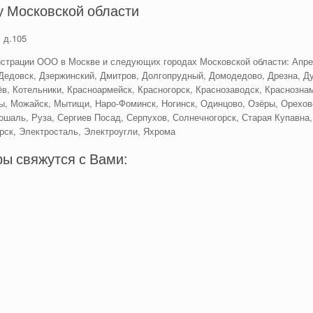
у Московской области
 д.105
страции ООО в Москве и следующих городах Московской области: Апре
Дедовск, Дзержинский, Дмитров, Долгопрудный, Домодедово, Дрезна, Ду
в, Котельники, Красноармейск, Красногорск, Краснозаводск, Краснознам
ы, Можайск, Мытищи, Наро-Фоминск, Ногинск, Одинцово, Озёры, Орехово
ошаль, Руза, Сергиев Посад, Серпухов, Солнечногорск, Старая Купавна,
рск, Электросталь, Электроугли, Яхрома
ы свяжутся с Вами: