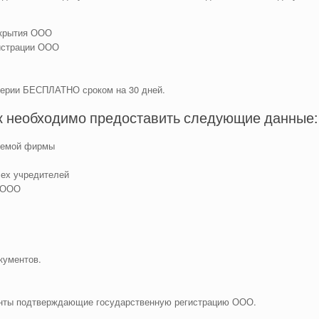
ткрытия ООО
истрации ООО
терии БЕСПЛАТНО сроком на 30 дней.
ск необходимо предоставить следующие данные:
руемой фирмы
сех учредителей
я ООО
кументов.
енты подтверждающие государственную регистрацию ООО.