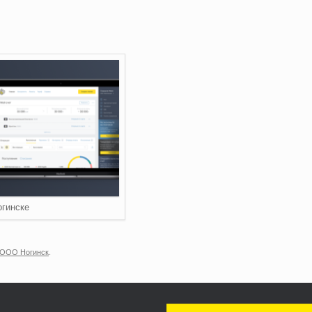
огинске
/ООО Ногинск
.